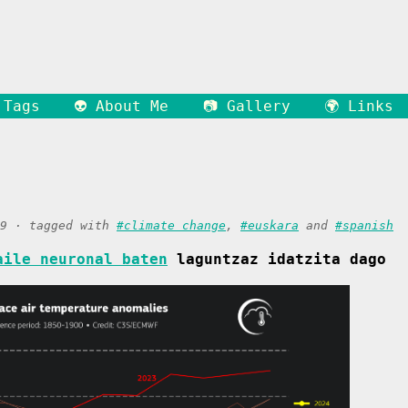
 Tags
👽 About Me
📷 Gallery
🌍 Links
09 · tagged with
#climate change
,
#euskara
and
#spanish
aile neuronal baten
laguntzaz idatzita dago