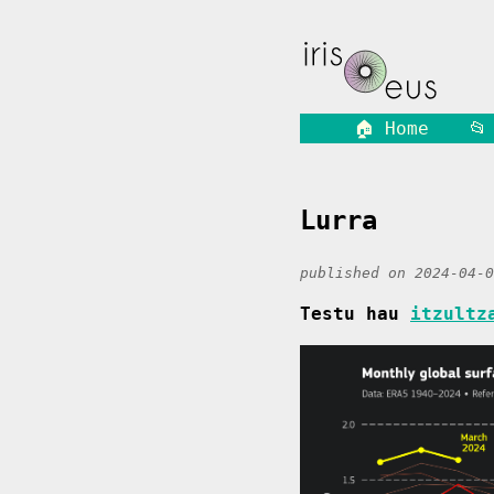
🏠 Home
📂
Lurra
published on 2024-04-
Testu hau
itzultz