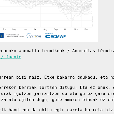
zeanoko anomalia termikoak / Anomalías térmic
 / fuente
urrean bizi naiz. Etxe bakarra daukagu, eta h
errekor berriak lortzen ditugu. Eta ez onak, 
turak igotzen jarraitzen du eta gu ez gara ez
 zarata egiten dugu, gure amaren oihuak ez en
rik handiena da ohitu egin garela horrela biz