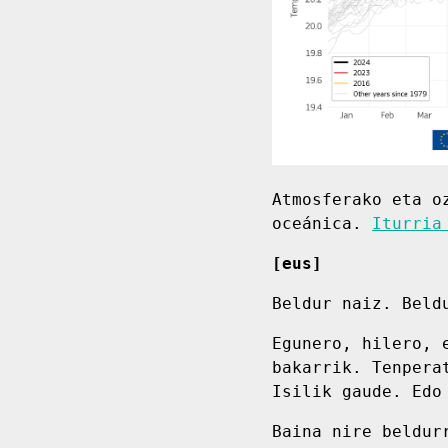
Atmosferako eta o
oceánica.
Iturria
[eus]
Beldur naiz. Beld
Egunero, hilero, 
bakarrik. Tenpera
Isilik gaude. Edo
Baina nire beldur