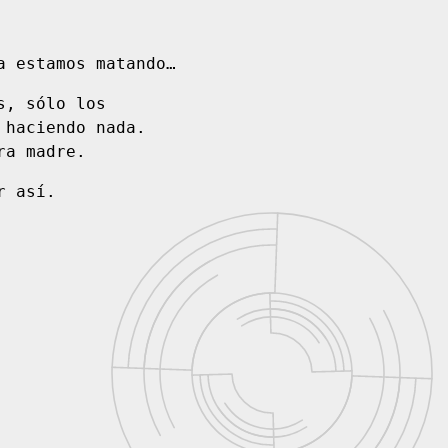
a estamos matando…
s, sólo los
 haciendo nada.
ra madre.
r así.