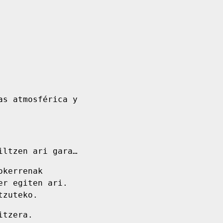
as atmosférica y
iltzen ari gara…
okerrenak
er egiten ari.
tzuteko.
itzera.